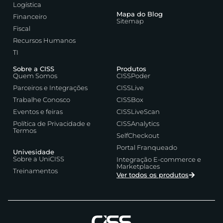
Logística
Mapa do Blog
Financeiro
Sitemap
Fiscal
Recursos Humanos
TI
Sobre a CISS
Produtos
Quem Somos
CISSPoder
Parceiros e Integrações
CISSLive
Trabalhe Conosco
CISSBox
Eventos e feiras
CISSLiveScan
Política de Privacidade e
CISSAnalytics
Termos
SelfCheckout
Portal Franqueado
Univesidade
Sobre a UniCISS
Integração E-commerce e
Marketplaces
Treinamentos
Ver todos os produtos