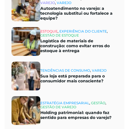
VAREJO
,
VAREJO
Autoatendimento no varejo: a
tecnologia substitui ou fortalece a
equipe?
ESTOQUE
,
EXPERIÊNCIA DO CLIENTE
,
GESTÃO DE ESTOQUE
Logística de materiais de
construção: como evitar erros do
estoque à entrega
TENDÊNCIAS DE CONSUMO
,
VAREJO
Sua loja está preparada para o
consumidor mais consciente?
ESTRATÉGIA EMPRESARIAL
,
GESTÃO
,
GESTÃO DE VAREJO
Holding patrimonial: quando faz
sentido para empresas do varejo?