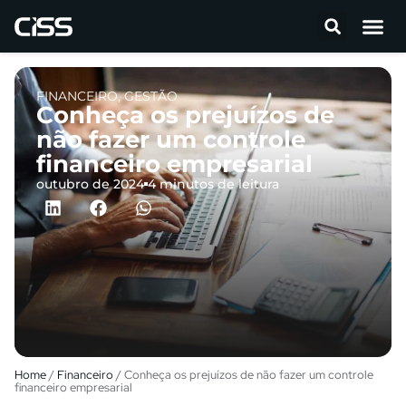
FINANCEIRO
,
GESTÃO
Conheça os prejuízos de
não fazer um controle
financeiro empresarial
outubro de 2024
4 minutos de leitura
Home
/
Financeiro
/
Conheça os prejuízos de não fazer um controle
financeiro empresarial