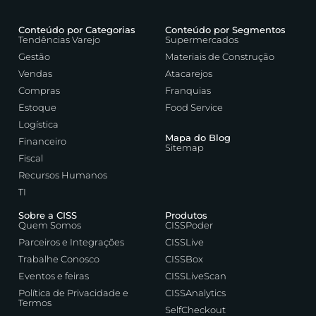
Conteúdo por Categorias
Conteúdo por Segmentos
Tendências Varejo
Supermercados
Gestão
Materiais de Construção
Vendas
Atacarejos
Compras
Franquias
Estoque
Food Service
Logística
Mapa do Blog
Financeiro
Sitemap
Fiscal
Recursos Humanos
TI
Sobre a CISS
Produtos
Quem Somos
CISSPoder
Parceiros e Integrações
CISSLive
Trabalhe Conosco
CISSBox
Eventos e feiras
CISSLiveScan
Política de Privacidade e
CISSAnalytics
Termos
SelfCheckout