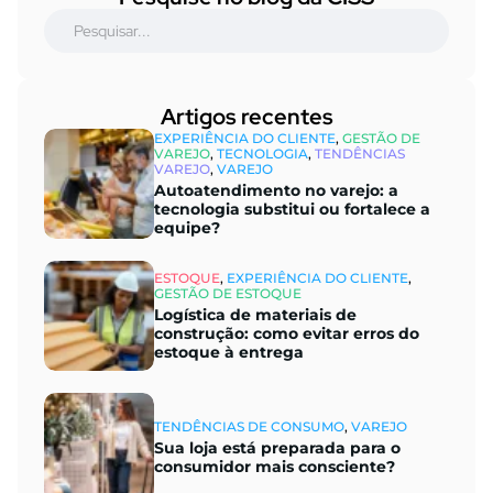
Artigos recentes​
EXPERIÊNCIA DO CLIENTE
,
GESTÃO DE
VAREJO
,
TECNOLOGIA
,
TENDÊNCIAS
VAREJO
,
VAREJO
Autoatendimento no varejo: a
tecnologia substitui ou fortalece a
equipe?
ESTOQUE
,
EXPERIÊNCIA DO CLIENTE
,
GESTÃO DE ESTOQUE
Logística de materiais de
construção: como evitar erros do
estoque à entrega
TENDÊNCIAS DE CONSUMO
,
VAREJO
Sua loja está preparada para o
consumidor mais consciente?