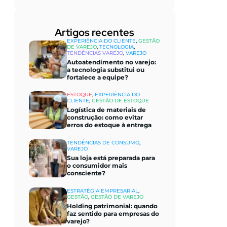
Artigos recentes​
EXPERIÊNCIA DO CLIENTE
,
GESTÃO
DE VAREJO
,
TECNOLOGIA
,
TENDÊNCIAS VAREJO
,
VAREJO
Autoatendimento no varejo:
a tecnologia substitui ou
fortalece a equipe?
ESTOQUE
,
EXPERIÊNCIA DO
CLIENTE
,
GESTÃO DE ESTOQUE
Logística de materiais de
construção: como evitar
erros do estoque à entrega
TENDÊNCIAS DE CONSUMO
,
VAREJO
Sua loja está preparada para
o consumidor mais
consciente?
ESTRATÉGIA EMPRESARIAL
,
GESTÃO
,
GESTÃO DE VAREJO
Holding patrimonial: quando
faz sentido para empresas do
varejo?