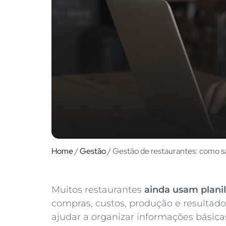
Home
/
Gestão
/
Gestão de restaurantes: como sai
Muitos restaurantes
ainda usam plani
compras, custos, produção e resulta
ajudar a organizar informações bási