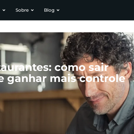
s
Sobre
Blog
taurantes: como sair
 e ganhar mais controle