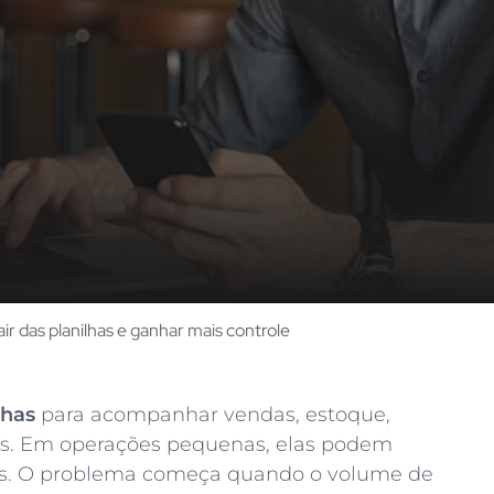
r das planilhas e ganhar mais controle
lhas
para acompanhar vendas, estoque,
dos. Em operações pequenas, elas podem
cas. O problema começa quando o volume de