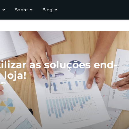
s
Sobre
Blog
lizar as soluções end-
loja!
ura