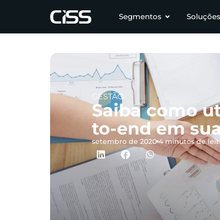
Segmentos
Soluçõe
GESTÃO
Saiba como uti
to-end em sua 
setembro de 2020
4 minutos de leit