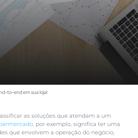
end-to-end em sua loja!
lassificar as soluções que atendam a um
permercado
, por exemplo, significa ter uma
ades que envolvem a operação do negócio,