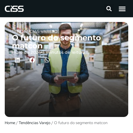
TENDÊNCIAS VAREJO
O futuro do segmento
matcon
maio de 2024
4 minutos de leitura
Home
/
Tendências Varejo
/
O futuro do segmento matcon