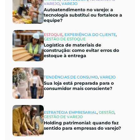
VAREJO
,
VAREJO
Autoatendimento no varejo: a
tecnologia substitui ou fortalece a
equipe?
ESTOQUE
,
EXPERIÊNCIA DO CLIENTE
,
GESTÃO DE ESTOQUE
Logística de materiais de
construção: como evitar erros do
estoque à entrega
TENDÊNCIAS DE CONSUMO
,
VAREJO
Sua loja está preparada para o
consumidor mais consciente?
ESTRATÉGIA EMPRESARIAL
,
GESTÃO
,
GESTÃO DE VAREJO
Holding patrimonial: quando faz
sentido para empresas do varejo?