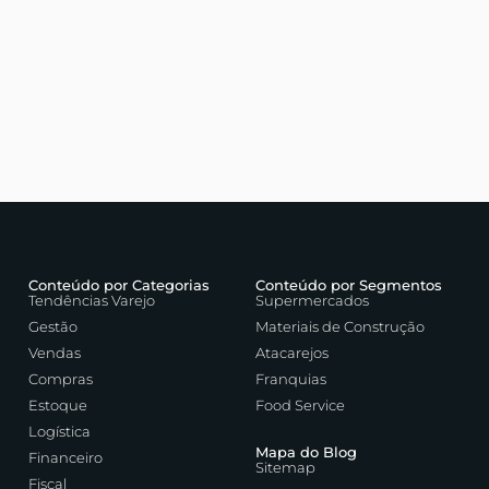
Conteúdo por Categorias
Conteúdo por Segmentos
Tendências Varejo
Supermercados
Gestão
Materiais de Construção
Vendas
Atacarejos
Compras
Franquias
Estoque
Food Service
Logística
Mapa do Blog
Financeiro
Sitemap
Fiscal