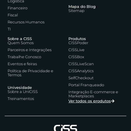
Logística
Mapa do Blog
Financeiro
Sitemap
Fiscal
Recursos Humanos
TI
Sobre a CISS
Produtos
Quem Somos
CISSPoder
Parceiros e Integrações
CISSLive
Trabalhe Conosco
CISSBox
Eventos e feiras
CISSLiveScan
Política de Privacidade e
CISSAnalytics
Termos
SelfCheckout
Portal Franqueado
Univesidade
Sobre a UniCISS
Integração E-commerce e
Marketplaces
Treinamentos
Ver todos os produtos