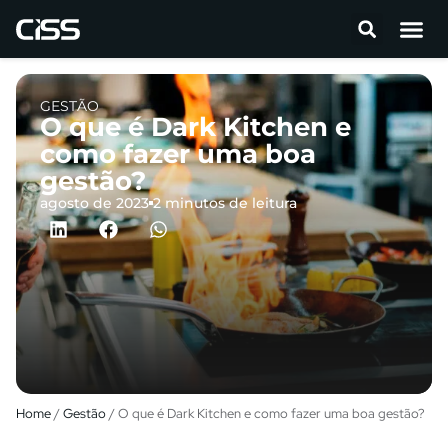
GESTÃO
O que é Dark Kitchen e
como fazer uma boa
gestão?
agosto de 2023
2 minutos de leitura
Home
/
Gestão
/
O que é Dark Kitchen e como fazer uma boa gestão?