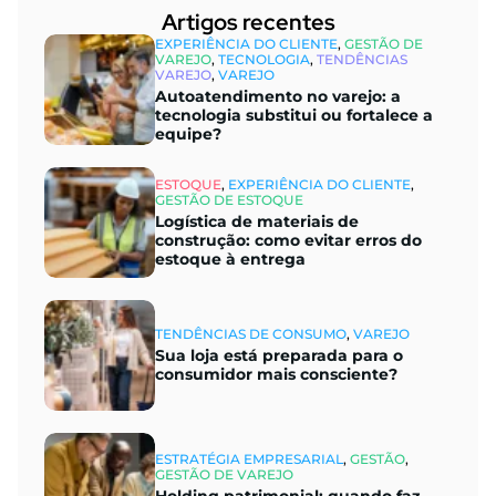
Artigos recentes​
EXPERIÊNCIA DO CLIENTE
,
GESTÃO DE
VAREJO
,
TECNOLOGIA
,
TENDÊNCIAS
VAREJO
,
VAREJO
Autoatendimento no varejo: a
tecnologia substitui ou fortalece a
equipe?
ESTOQUE
,
EXPERIÊNCIA DO CLIENTE
,
GESTÃO DE ESTOQUE
Logística de materiais de
construção: como evitar erros do
estoque à entrega
TENDÊNCIAS DE CONSUMO
,
VAREJO
Sua loja está preparada para o
consumidor mais consciente?
ESTRATÉGIA EMPRESARIAL
,
GESTÃO
,
GESTÃO DE VAREJO