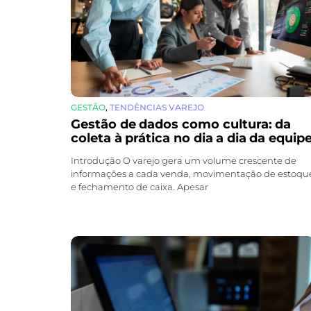
GESTÃO
,
TENDÊNCIAS VAREJO
Gestão de dados como cultura: da
coleta à prática no dia a dia da equip
Introdução O varejo gera um volume crescente de
informações a cada venda, movimentação de estoqu
e fechamento de caixa. Apesar