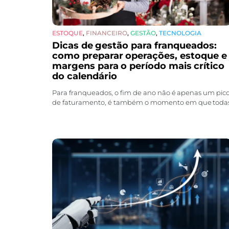
ESTOQUE
,
FINANCEIRO
,
GESTÃO
,
TECNOLOGIA
Dicas de gestão para franqueados:
como preparar operações, estoque e
margens para o período mais crítico
do calendário
Para franqueados, o fim de ano não é apenas um pic
de faturamento, é também o momento em que toda