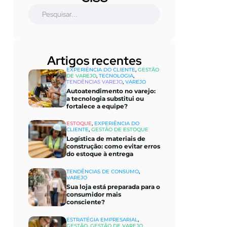
Artigos recentes
EXPERIÊNCIA DO CLIENTE
,
GESTÃO
DE VAREJO
,
TECNOLOGIA
,
TENDÊNCIAS VAREJO
,
VAREJO
Autoatendimento no varejo:
a tecnologia substitui ou
fortalece a equipe?
ESTOQUE
,
EXPERIÊNCIA DO
CLIENTE
,
GESTÃO DE ESTOQUE
Logística de materiais de
construção: como evitar erros
do estoque à entrega
TENDÊNCIAS DE CONSUMO
,
VAREJO
Sua loja está preparada para o
consumidor mais
consciente?
ESTRATÉGIA EMPRESARIAL
,
GESTÃO
,
GESTÃO DE VAREJO