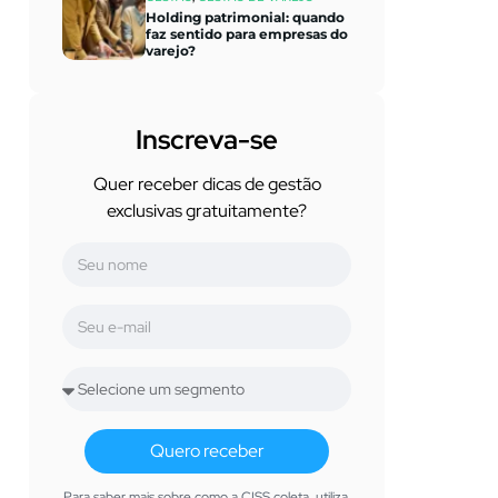
Holding patrimonial: quando
faz sentido para empresas do
varejo?
Inscreva-se
Quer receber dicas de gestão
exclusivas gratuitamente?
Quero receber
Para saber mais sobre como a CISS coleta, utiliza,