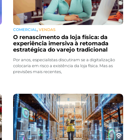
COMERCIAL
,
VENDAS
O renascimento da loja física: da
experiência imersiva à retomada
estratégica do varejo tradicional
Por anos, especialistas discutiram se a digitalização
colocaria em risco a existência da loja física. Mas as
previsões mais recentes,