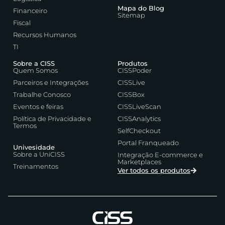
Mapa do Blog
Financeiro
Sitemap
Fiscal
Recursos Humanos
TI
Sobre a CISS
Produtos
Quem Somos
CISSPoder
Parceiros e Integrações
CISSLive
Trabalhe Conosco
CISSBox
Eventos e feiras
CISSLiveScan
Política de Privacidade e
CISSAnalytics
Termos
SelfCheckout
Portal Franqueado
Univesidade
Sobre a UniCISS
Integração E-commerce e
Marketplaces
Treinamentos
Ver todos os produtos