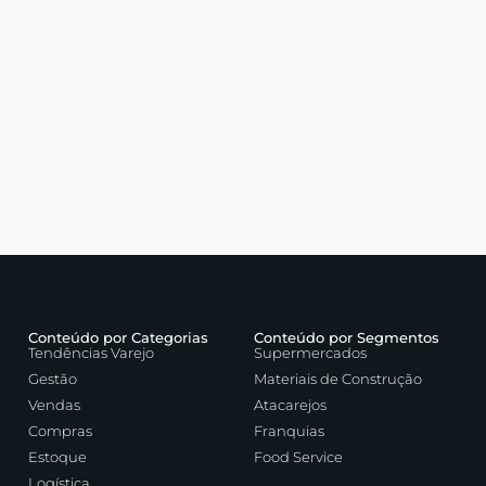
Conteúdo por Categorias
Conteúdo por Segmentos
Tendências Varejo
Supermercados
Gestão
Materiais de Construção
Vendas
Atacarejos
Compras
Franquias
Estoque
Food Service
Logística