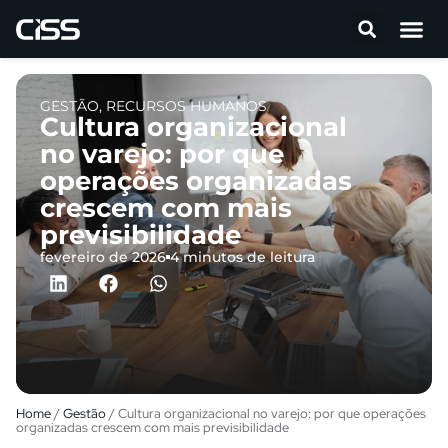
GESTÃO
,
RECURSOS HUMANOS
Cultura organizacional
no varejo: por que
operações organizadas
crescem com mais
previsibilidade
fevereiro de 2026
4 minutos de leitura
Home
/
Gestão
/
Cultura organizacional no varejo: por que operações
organizadas crescem com mais previsibilidade