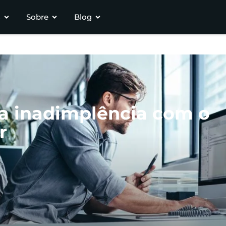
s
Sobre
Blog
a inadimplência com o
r