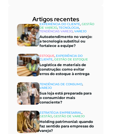
Artigos recentes​
EXPERIÊNCIA DO CLIENTE
,
GESTÃO
DE VAREJO
,
TECNOLOGIA
,
TENDÊNCIAS VAREJO
,
VAREJO
Autoatendimento no varejo:
a tecnologia substitui ou
fortalece a equipe?
ESTOQUE
,
EXPERIÊNCIA DO
CLIENTE
,
GESTÃO DE ESTOQUE
Logística de materiais de
construção: como evitar
erros do estoque à entrega
TENDÊNCIAS DE CONSUMO
,
VAREJO
Sua loja está preparada para
o consumidor mais
consciente?
ESTRATÉGIA EMPRESARIAL
,
GESTÃO
,
GESTÃO DE VAREJO
Holding patrimonial: quando
faz sentido para empresas do
varejo?