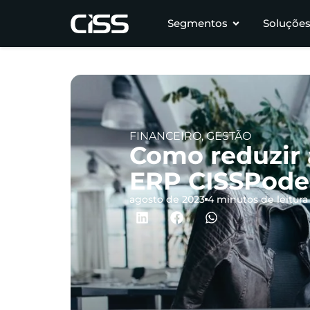
Segmentos
Soluçõe
FINANCEIRO
,
GESTÃO
Como reduzir 
ERP CISSPode
agosto de 2023
4 minutos de leitura