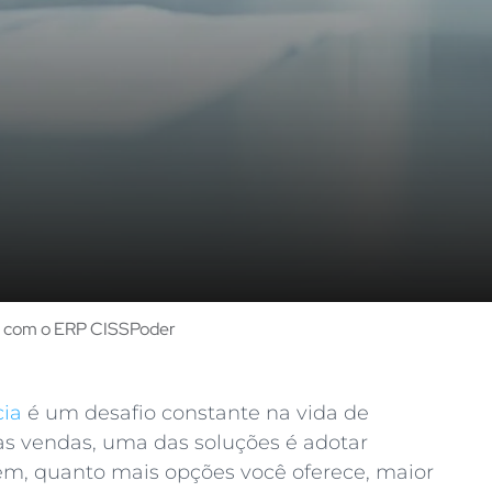
ia com o ERP CISSPoder
cia
é um desafio constante na vida de
s vendas, uma das soluções é adotar
ém, quanto mais opções você oferece, maior