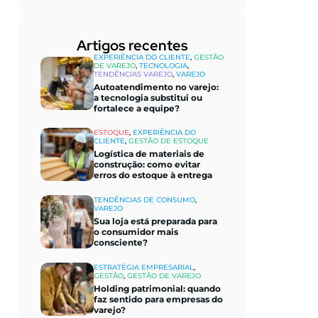
Artigos recentes​
EXPERIÊNCIA DO CLIENTE
,
GESTÃO
DE VAREJO
,
TECNOLOGIA
,
TENDÊNCIAS VAREJO
,
VAREJO
Autoatendimento no varejo:
a tecnologia substitui ou
fortalece a equipe?
ESTOQUE
,
EXPERIÊNCIA DO
CLIENTE
,
GESTÃO DE ESTOQUE
Logística de materiais de
construção: como evitar
erros do estoque à entrega
TENDÊNCIAS DE CONSUMO
,
VAREJO
Sua loja está preparada para
o consumidor mais
consciente?
ESTRATÉGIA EMPRESARIAL
,
GESTÃO
,
GESTÃO DE VAREJO
Holding patrimonial: quando
faz sentido para empresas do
varejo?