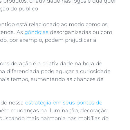
produtos, criatividade nas logos e qualquer
nção do público
sentido está relacionado ao modo como os
venda. As
gôndolas
desorganizadas ou com
o, por exemplo, podem prejudicar a
nsideração é a criatividade na hora de
ma diferenciada pode aguçar a curiosidade
r mais tempo, aumentando as chances de
indo nessa
estratégia em seus pontos de
bém mudanças na iluminação, decoração,
 buscando mais harmonia nas mobílias do