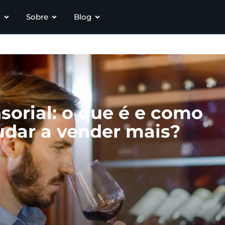
s
Sobre
Blog
sorial: o que é e como
judar a vender mais?